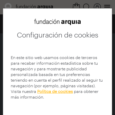
Home
Centro de documentación
Catálogo
Ficha
Configuración de cookies
Oscar Niemeyer
Ficha
|
|
Descarga
En este sitio web usamos cookies de terceros
para recabar información estadística sobre tu
navegación y para mostrarte publicidad
Título da colección:
arquia/documental
personalizada basada en tus preferencias
Título:
Oscar Niemeyer
teniendo en cuenta el perfil realizado al seguir tu
Subtítulo:
Un arquitecto comprometido
navegación (por ejemplo, páginas visitadas).
Director de documental:
Wajnberg, Marc-Henri ‎
Visita nuestra
Política de cookies
para obtener
Guionista:
Botey, Josep Maria (1943-)
más información.
Protagonista:
Niemeyer, Oscar (1907-2012)
Sinopse: