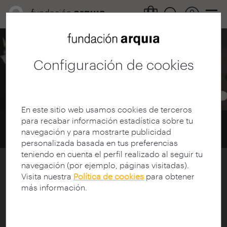
Centro de información / Ciclos
Configuración de cookies
Acerca de
En este sitio web usamos cookies de terceros
para recabar información estadística sobre tu
Home
Centro de documentación
navegación y para mostrarte publicidad
Ciclos
Acerca de
personalizada basada en tus preferencias
teniendo en cuenta el perfil realizado al seguir tu
navegación (por ejemplo, páginas visitadas).
Acerca de ciclos
Visita nuestra
Política de cookies
para obtener
más información.
Os ciclos organizan os contidos dixitais
do Centro de documentación dende un
punto de vista transversal e