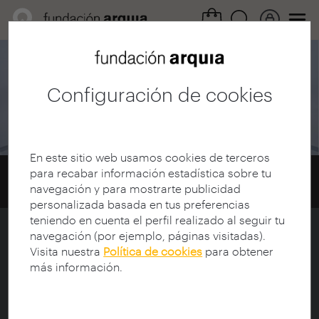
Área cultural /
Guías itinerarios
Configuración de cookies
Granada
En este sitio web usamos cookies de terceros
para recabar información estadística sobre tu
Home
Guías Itinerarios
Guías
navegación y para mostrarte publicidad
Granada
personalizada basada en tus preferencias
teniendo en cuenta el perfil realizado al seguir tu
navegación (por ejemplo, páginas visitadas).
Itinerario Granada - Outubro 2014
Visita nuestra
Política de cookies
para obtener
más información.
As obras visitadas foron: