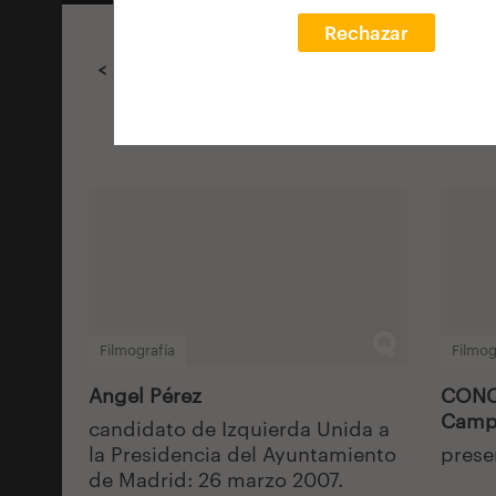
Rechazar
< Selecciona filtros
Filmografía
Filmog
Angel Pérez
CONCU
Campu
candidato de Izquierda Unida a
la Presidencia del Ayuntamiento
prese
de Madrid: 26 marzo 2007.