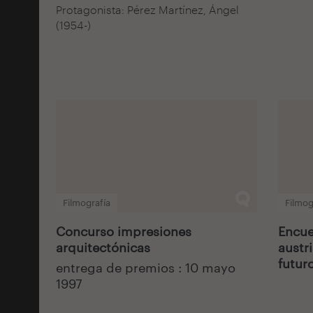
Protagonista: Pérez Martínez, Ángel
(1954-)
Filmografía
Filmog
Concurso impresiones
Encue
arquitectónicas
austr
futuro
entrega de premios : 10 mayo
1997