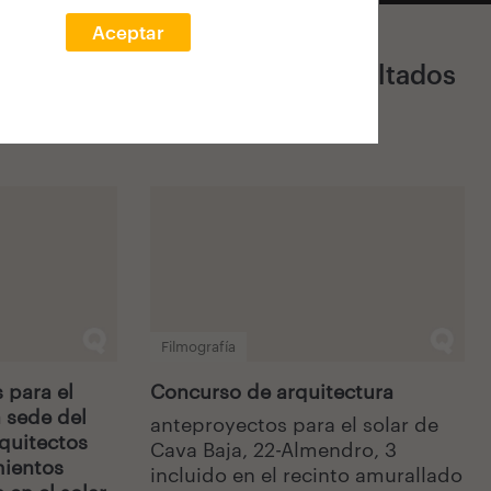
Aceptar
25 Resultados
Filmografía
para el
Concurso de arquitectura
 sede del
anteproyectos para el solar de
rquitectos
Cava Baja, 22-Almendro, 3
mientos
incluido en el recinto amurallado