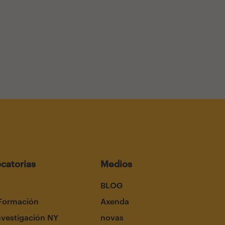
catorias
Medios
BLOG
Formación
Axenda
nvestigación NY
novas