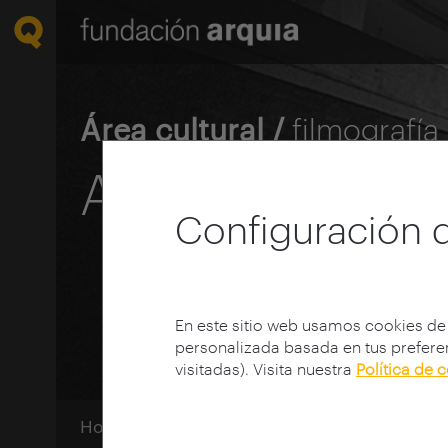
Área cultural /
filmografía
Actos instituc
Configuración 
En este sitio web usamos cookies de
personalizada basada en tus preferen
visitadas). Visita nuestra
Política de 
Home
Mediateca
Filmografía
Categori