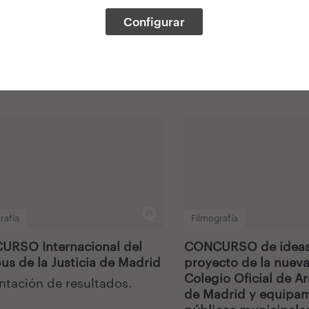
Configurar
rafía
Filmografía
RSO Internacional del
CONCURSO de ideas 
s de la Justicia de Madrid
proyecto de la nueva
Colegio Oficial de A
ntación de resultados.
de Madrid y equipa