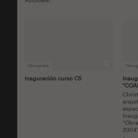
Autodesk.
Filmografía
Filmog
Inaguración curso C5
Inaug
"COA
Christ
arquit
espac
Inaug
"Obra
2004"