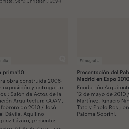
nista: Sery, Christian (1959-)
rafía
Filmografía
 prima'10
Presentación del Pab
Madrid en Expo 201
ra obra construida 2008-
: exposición y entrega de
Fundación Arquitec
os : Salón de Actos de la
12 de mayo de 2010 /
ción Arquitectura COAM,
Martínez, Ignacio Ni
 febrero de 2010 / José
Tato y Pablo Ros ; pr
l Dávila, Aquilino
Paloma Sobrini.
guez Lázaro; presenta:
onista: Dávila del Cerro, José