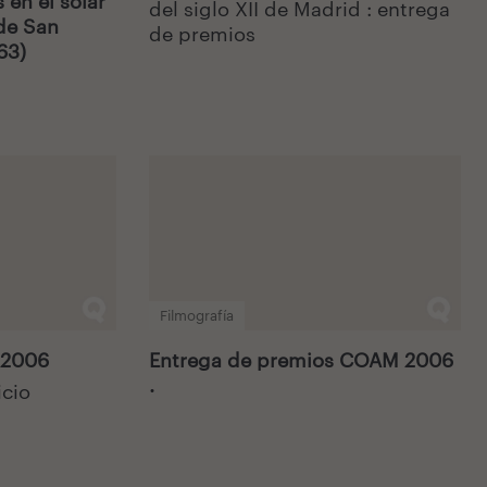
 en el solar
del siglo XII de Madrid : entrega
 de San
de premios
63)
Filmografía
 2006
Entrega de premios COAM 2006
.
icio