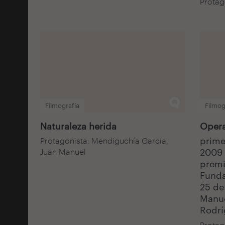
Protago
Filmografía
Filmog
Naturaleza herida
Opera
prime
Protagonista: Mendiguchía García,
Juan Manuel
2009 
premi
Funda
25 de
Manue
Rodrí
Protag