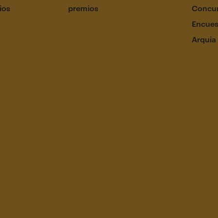
ios
premios
Concur
Encues
Arquia