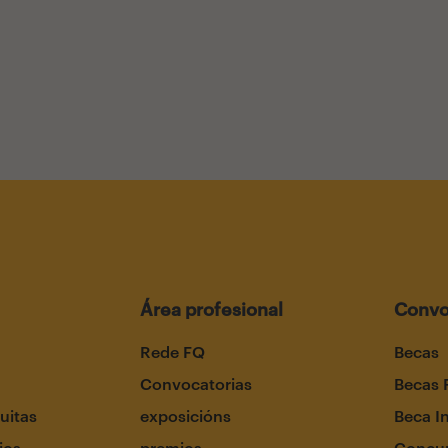
Área profesional
Convo
Rede FQ
Becas
Convocatorias
Becas 
uitas
exposicións
Beca I
ios
premios
Concur