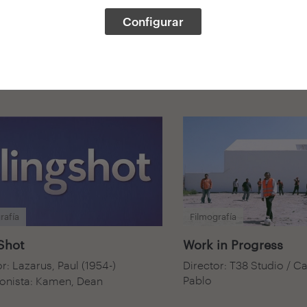
Configurar
rafía
Filmografía
Shot
Work in Progress
r: Lazarus, Paul (1954-)
Director: T38 Studio / Ca
Pablo
onista: Kamen, Dean