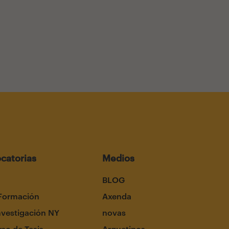
catorias
Medios
BLOG
Formación
Axenda
nvestigación NY
novas
so de Tesis
Arquetipos