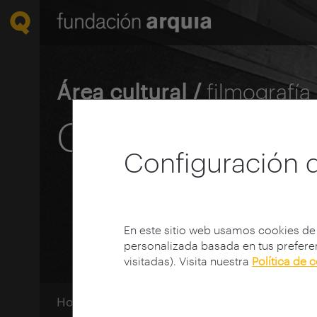
Área cultural /
filmografía
Cooperación
Configuración 
En este sitio web usamos cookies de
personalizada basada en tus preferen
visitadas). Visita nuestra
Política de 
Home
Mediateca
Filmografía
Categori