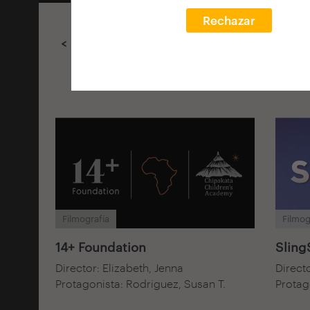
Rechazar
< Selecciona filtros
Filmografía
Filmog
14+ Foundation
Sling
Director: Elizabeth, Jenna
Directo
Protagonista: Rodriguez, Susan T.
Protag