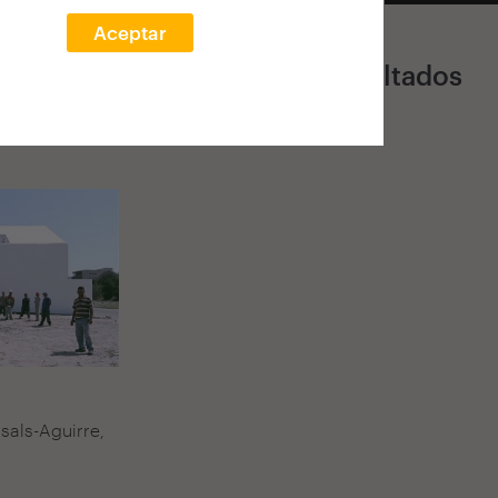
Aceptar
3 Resultados
sals-Aguirre,