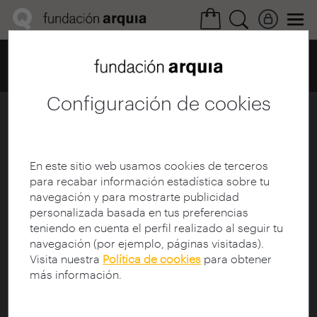
Home
Mediateca
Filmoteca
Detalle Conferencia
Configuración de cookies
IV Foro Arquia/Próxima Granada
2014
Presentación realizaciones: Arquitectura-
En este sitio web usamos cookies de terceros
para recabar información estadística sobre tu
G [Intervención reversible. 40 módulos
navegación y para mostrarte publicidad
de descanso para 4 apartamentos
personalizada basada en tus preferencias
turísticos]
teniendo en cuenta el perfil realizado al seguir tu
navegación (por ejemplo, páginas visitadas).
Visita nuestra
Política de cookies
para obtener
más información.