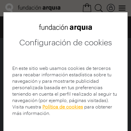
Home
Mediateca
Filmoteca
Detalle Conferencia
Configuración de cookies
IV Foro Arquia/Próxima Granada
2014
Presentación realizaciones: Carmelo
En este sitio web usamos cookies de terceros
para recabar información estadística sobre tu
Rodríguez [Arqueología del futuro]
navegación y para mostrarte publicidad
personalizada basada en tus preferencias
teniendo en cuenta el perfil realizado al seguir tu
navegación (por ejemplo, páginas visitadas).
Visita nuestra
Política de cookies
para obtener
más información.