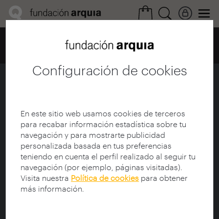
Home
Mediateca
Filmoteca
Detalle Conferencia
Configuración de cookies
IV Foro Arquia/Próxima Granada
2014
Presentación realizaciones: Elii. [House of
En este sitio web usamos cookies de terceros
para recabar información estadística sobre tu
would]
navegación y para mostrarte publicidad
personalizada basada en tus preferencias
teniendo en cuenta el perfil realizado al seguir tu
navegación (por ejemplo, páginas visitadas).
Visita nuestra
Política de cookies
para obtener
más información.