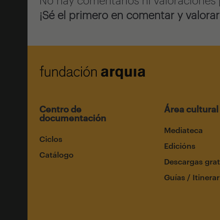
¡Sé el primero en comentar y valorar
Centro de
Área cultural
documentación
Mediateca
Ciclos
Edicións
Catálogo
Descargas grat
Guías / Itinerar