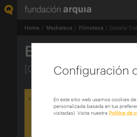
Home
Mediateca
Filmoteca
Detalle Co
Espacios articul
[Conferencia Carme Pinós,
Configuración 
En este sitio web usamos cookies de
personalizada basada en tus preferen
visitadas). Visita nuestra
Política de 