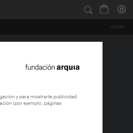
volver
ecas Arquia 2021]
egación y para mostrarte publicidad
gación (por ejemplo, páginas
rquitectos --