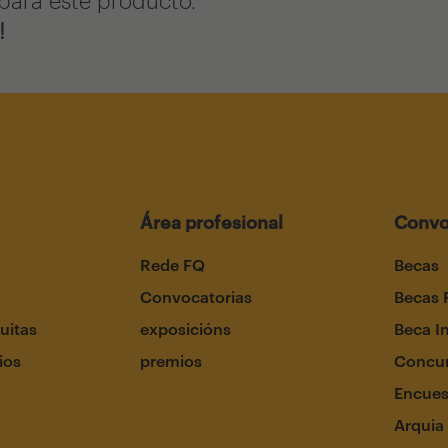
!
Área profesional
Convo
Rede FQ
Becas
Convocatorias
Becas 
uitas
exposicións
Beca I
ios
premios
Concur
Encues
Arquia