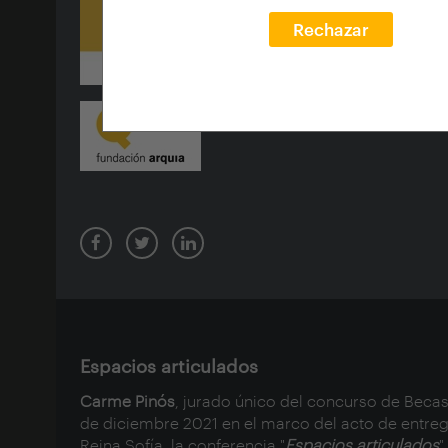
Rechazar
Espacios articulados
Carme Pinós
, jurado único del concurso de Becas
de diciembre 2021 en el marco del acto de entre
Reina Sofía, la conferencia "
Espacios articulados
".