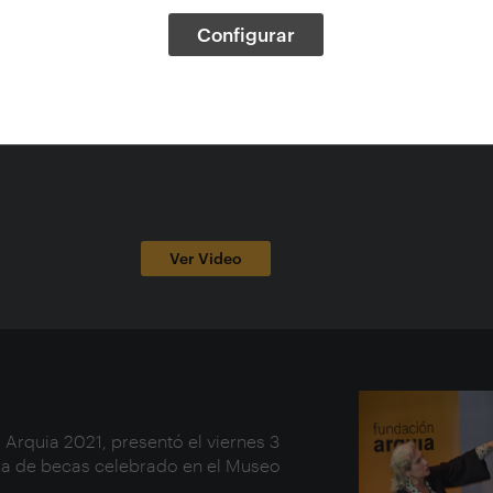
España, Arquitectos -- Cataluña
Idioma V.O.:
Español
Configurar
Tipo de documento:
Audiovisuales
Formato:
Recurso en línea
Duración:
37 minutos
Ver Video
 Arquia 2021, presentó el viernes 3
ga de becas celebrado en el Museo