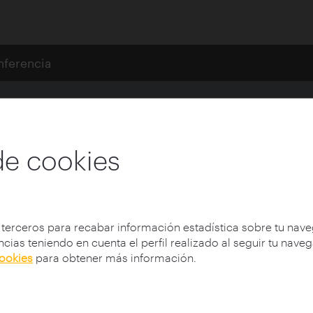
nferencia
ados
 jurado único del concurso de B
de cookies
Institución:
Fundación Arquia
Lugar:
Madrid, España
 terceros para recabar información estadística sobre tu nav
Data:
03/12/2021
cias teniendo en cuenta el perfil realizado al seguir tu nave
Tipoloxía:
Conferencias
cookies
para obtener más información.
Participantes:
Pinós, Carme (1954-)
Protagonista:
Pinós, Carme (1954-)
Tema:
Conferencias, Mujeres arquitectas, A