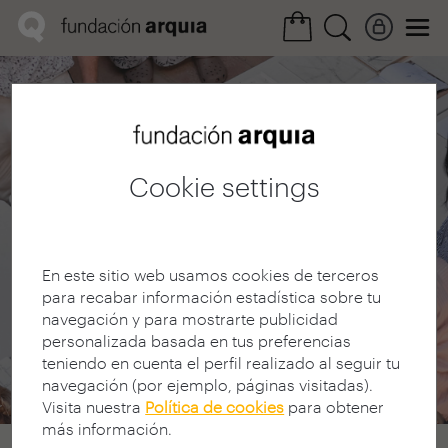
Cookie settings
En este sitio web usamos cookies de terceros
para recabar información estadística sobre tu
navegación y para mostrarte publicidad
personalizada basada en tus preferencias
teniendo en cuenta el perfil realizado al seguir tu
© Escuela de verano 2025 de la Fundación Culturas Constructivas Tradicionales
navegación (por ejemplo, páginas visitadas).
Visita nuestra
Política de cookies
para obtener
más información.