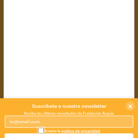
Cultural Area
Professional area
Convocatorias
Media
The Foundation
×
Suscríbete a nuestro newsletter
Recibe las últimas novedades de Fundación Arquia
Acepto la
política de privacidad