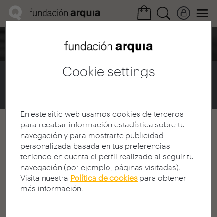
Cookie settings
Home
Convocatorias
Dirección Editorial Blog
Convocatoria 2026-2027
En este sitio web usamos cookies de terceros
para recabar información estadística sobre tu
II Convocatoria Dirección
navegación y para mostrarte publicidad
personalizada basada en tus preferencias
Editorial Blog FQ 2026-
teniendo en cuenta el perfil realizado al seguir tu
navegación (por ejemplo, páginas visitadas).
2027
Visita nuestra
Política de cookies
para obtener
más información.
Se convoca a profesionales de la
comunicación arquitectónica a presentar