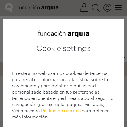
Professional Area /
Surveys
Cookie settings
Home
Encuestas
En este sitio web usamos cookies de terceros
para recabar información estadística sobre tu
navegación y para mostrarte publicidad
About
arquia
/surveys
personalizada basada en tus preferencias
teniendo en cuenta el perfil realizado al seguir tu
State of the profession, its perspective
navegación (por ejemplo, páginas visitadas).
and evolution
Visita nuestra
Política de cookies
para obtener
más información.