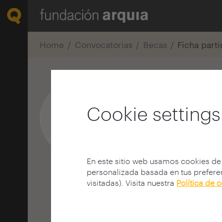
Home
Convocatorias
Becas
Ficha part
Andrea Moya
Cookie settings
Arquitecto
E.T.S.A - Vallès - UPC
BARCELONA | SPAIN
En este sitio web usamos cookies de
personalizada basada en tus preferen
visitadas). Visita nuestra
Política de 