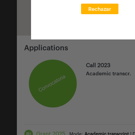
Rechazar
Applications
Call 2023
Academic transcr.
Grant 2025
Mode:
Academic transcript
| 