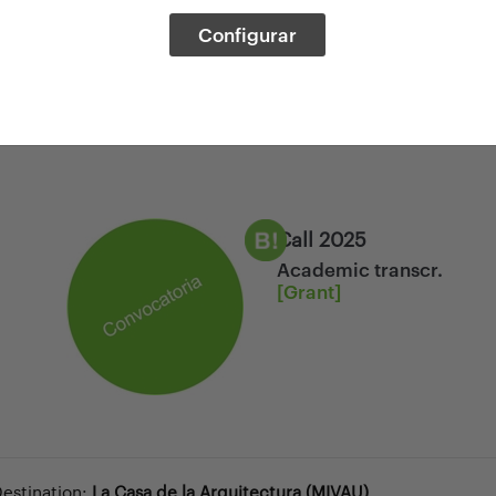
Configurar
Call 2025
Academic transcr.
[Grant]
Destination:
La Casa de la Arquitectura (MIVAU)