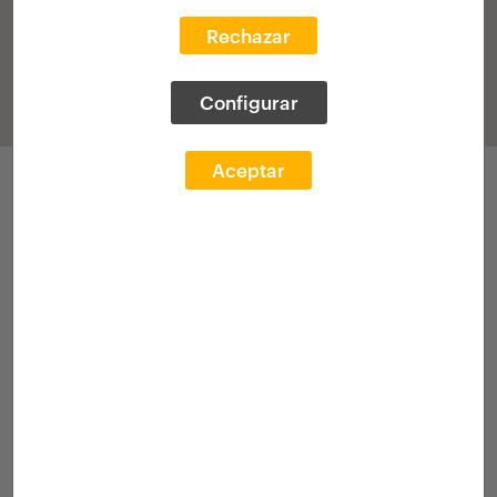
Rechazar
Configurar
Aceptar
Applications
Call 2025
Academic transcr.
[Grant]