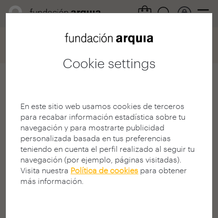
Home
Convocatorias
Becas
Ficha participación
Cookie settings
Belén Recarte Tolosana
En este sitio web usamos cookies de terceros
Arquitecto
para recabar información estadística sobre tu
E.T.S. A - Pamplona - UNAV
navegación y para mostrarte publicidad
NAVARRA | SPAIN
personalizada basada en tus preferencias
https://brecartetol.wixsite.com/r
teniendo en cuenta el perfil realizado al seguir tu
ecartebelen
navegación (por ejemplo, páginas visitadas).
Visita nuestra
Política de cookies
para obtener
más información.