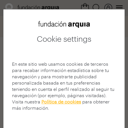
Home
Convocatorias
Becas
Ficha participación
Cookie settings
Isabel Córdoba
Magalló
En este sitio web usamos cookies de terceros
para recabar información estadística sobre tu
Arquitecto
navegación y para mostrarte publicidad
E.T.S. A - Madrid - UPM
personalizada basada en tus preferencias
MADRID | SPAIN
teniendo en cuenta el perfil realizado al seguir tu
https://shorturl.at/O0poX
navegación (por ejemplo, páginas visitadas).
Visita nuestra
Política de cookies
para obtener
más información.