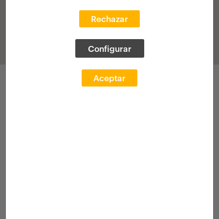
Rechazar
Configurar
Aceptar
Applications
Call 2025
Academic transcr.
[Grant]