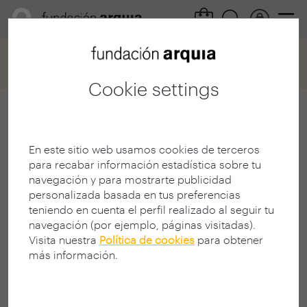
Home
Convocatorias
Becas
Ficha participación
Cookie settings
Miren Garro
Hernandorena
En este sitio web usamos cookies de terceros
para recabar información estadística sobre tu
Arquitecto
navegación y para mostrarte publicidad
E.T.S. A - San Sebastián - UPV
personalizada basada en tus preferencias
NAVARRA | SPAIN
teniendo en cuenta el perfil realizado al seguir tu
navegación (por ejemplo, páginas visitadas).
Visita nuestra
Política de cookies
para obtener
más información.