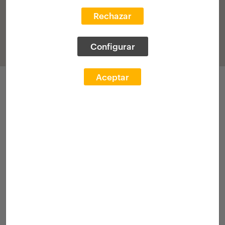
Rechazar
Configurar
Aceptar
Applications
Call 2025
Academic transcr.
[Grant]