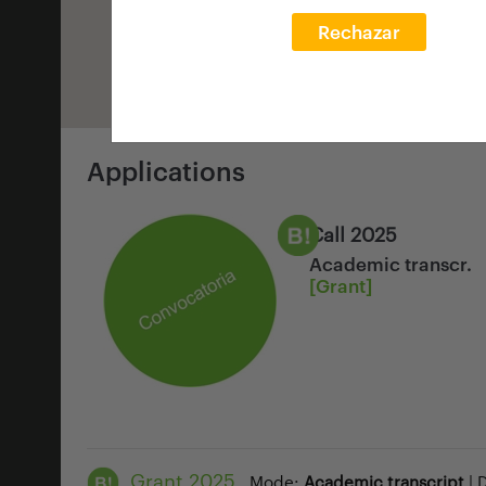
Rechazar
Applications
Call 2025
Academic transcr.
[Grant]
Grant 2025
Mode:
Academic transcript
| 