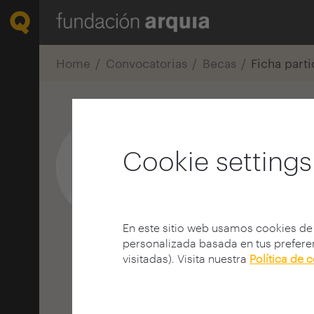
Home
Convocatorias
Becas
Ficha part
Aratz Mora O
Cookie settings
Estudiante
E.T.S. A - San Sebastián -
GUIPÚZCOA | SPAIN
En este sitio web usamos cookies de
personalizada basada en tus preferen
visitadas). Visita nuestra
Política de 