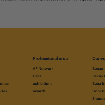
Professional area
Convo
AF Network
Becas
Calls
Becas 
uitas
exhibitions
Beca I
aries
awards
Concur
Encues