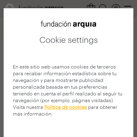
Home
Convocatorias
Becas
Ficha participación
Cookie settings
Ángela Paula Lugo
Rodríguez
En este sitio web usamos cookies de terceros
para recabar información estadística sobre tu
Arquitecto
navegación y para mostrarte publicidad
E.T.S. A - Sevilla - US
personalizada basada en tus preferencias
SEVILLE | SPAIN
teniendo en cuenta el perfil realizado al seguir tu
navegación (por ejemplo, páginas visitadas).
Visita nuestra
Política de cookies
para obtener
más información.