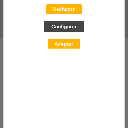
Rechazar
Configurar
Aceptar
Applications
Call 2025
Academic transcr.
Tender
[Grant]