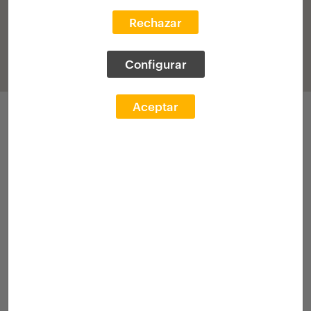
Rechazar
Configurar
Aceptar
Applications
Call 2025
Academic transcr.
[Grant]