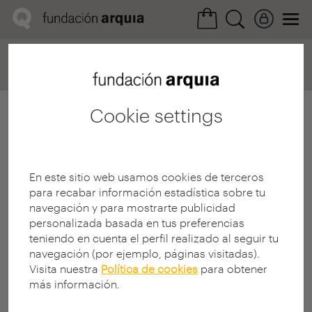
Home
Noticias
Encuestas
Encuestas
Detalle noticia
Cookie settings
En este sitio web usamos cookies de terceros
para recabar información estadística sobre tu
navegación y para mostrarte publicidad
personalizada basada en tus preferencias
teniendo en cuenta el perfil realizado al seguir tu
navegación (por ejemplo, páginas visitadas).
Visita nuestra
Política de cookies
para obtener
más información.