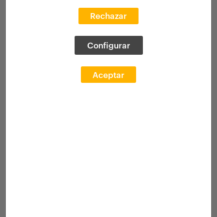
Rechazar
Configurar
< Select filters
0 Resultados
Aceptar