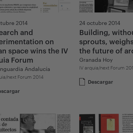
tubre 2014
24 octubre 2014
earch and
Building, witho
erimentation on
sprouts, weigh
an space wins the IV
the future of ar
uia Forum
Granada Hoy
IV arquia/next Forum 20
anguardia Andalucía
uia/next Forum 2014
Descargar
escargar