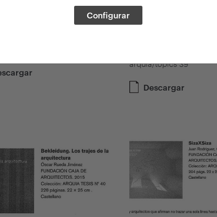
s sistemas
FOTOGRAFÍA Y
Configurar
uitectónicos
ARQUITECTUR
MODERNA
ROQUIS 189
/contexts 7
El Croquis 186
arquia/topics 39
escargar
Descargar