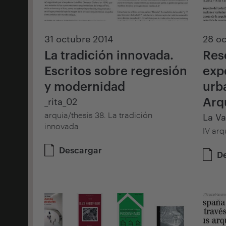
31 octubre 2014
28 oc
La tradición innovada.
Res
Escritos sobre regresión
exp
y modernidad
urb
Arq
_rita_02
arquia/thesis 38. La tradición
La V
innovada
IV arq
Descargar
D