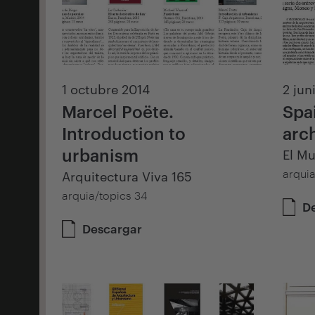
1 octubre 2014
2 jun
Marcel Poëte.
Spai
Introduction to
arc
urbanism
El M
arqui
Arquitectura Viva 165
arquia/topics 34
D
Descargar