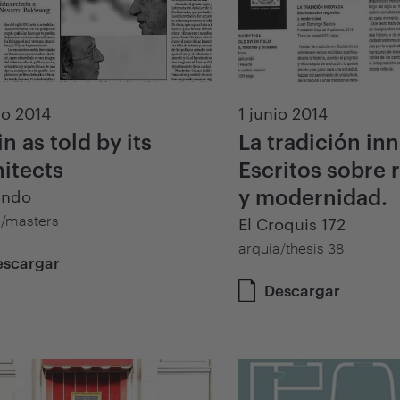
io 2014
1 junio 2014
n as told by its
La tradición in
hitects
Escritos sobre 
y modernidad.
undo
a/masters
El Croquis 172
arquia/thesis 38
escargar
Descargar