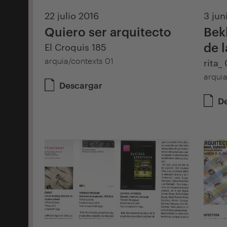
22 julio 2016
3 jun
Quiero ser arquitecto
Bekl
de l
El Croquis 185
arquia/contexts 01
rita_
arquia
Descargar
D