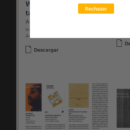
We spread transforming
Tre
Rechazar
talent
arq
ABC
EL C
Interview with Sol Candela, Director of
arquia
Arquia Foundation
D
Descargar