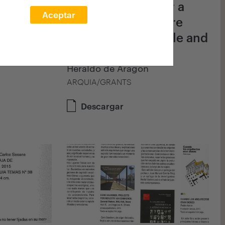
There is a need for a
Aceptar
A
type of architecture
closer to the people and
neighbourhoods
Heraldo de Aragón
ARQUIA/GRANTS
Descargar