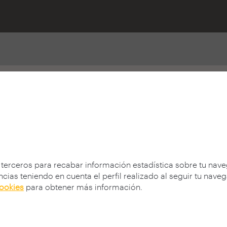
14
2013
2011
2010
2009
2008
200
 terceros para recabar información estadística sobre tu nav
cias teniendo en cuenta el perfil realizado al seguir tu nave
cookies
para obtener más información.
ayo 2017
17 octubre 2016