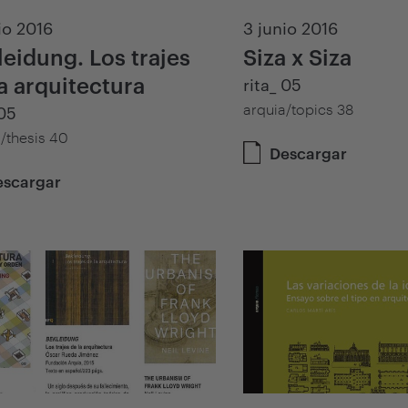
io 2016
3 junio 2016
eidung. Los trajes
Siza x Siza
a arquitectura
rita_ 05
arquia/topics 38
 05
/thesis 40
Descargar
escargar