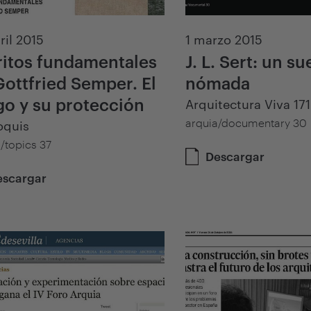
ril 2015
1 marzo 2015
ritos fundamentales
J. L. Sert: un s
Gottfried Semper. El
nómada
go y su protección
Arquitectura Viva 171
arquia/documentary 30
oquis
/topics 37
Descargar
escargar