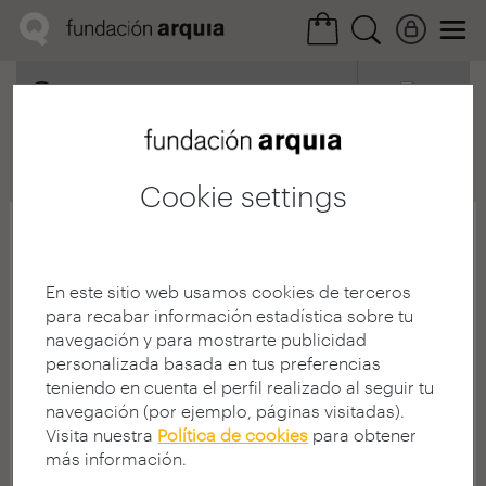
Archivo
Prensa
Cookie settings
2020
2017
2016
2015
2014
201
En este sitio web usamos cookies de terceros
para recabar información estadística sobre tu
navegación y para mostrarte publicidad
personalizada basada en tus preferencias
teniendo en cuenta el perfil realizado al seguir tu
navegación (por ejemplo, páginas visitadas).
Visita nuestra
Política de cookies
para obtener
más información.