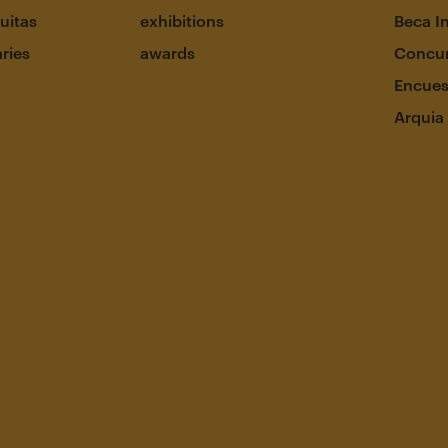
uitas
exhibitions
Beca I
aries
awards
Concur
Encues
Arquia