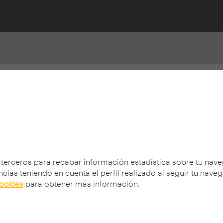
14
2013
2011
2010
2009
2008
200
 terceros para recabar información estadística sobre tu nav
cias teniendo en cuenta el perfil realizado al seguir tu nave
cookies
para obtener más información.