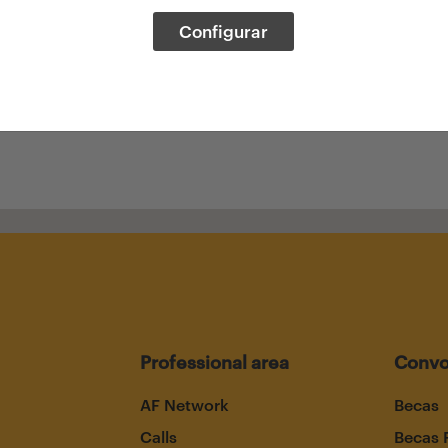
Configurar
Professional area
Convo
AF Network
Becas
Calls
Becas 