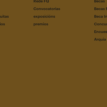
Rede FQ
Becas
Convocatorias
Becas 
uitas
exposicións
Beca I
ios
premios
Concur
Encues
Arquia