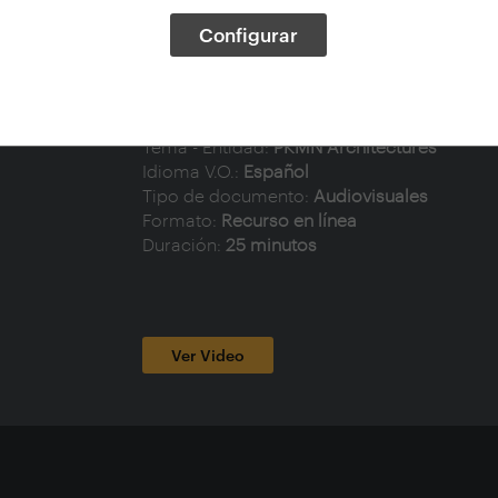
Autor - Congreso:
Foro Arquia/Próxima (4º
Configurar
Tema:
Conferencias, Ciudades, Espacios p
inteligentes, Instalaciones (Arte), Arquitect
Monumentos, Mobiliario urbano, Juegos ol
Planeamiento urbano
Tema - Entidad:
PKMN Architectures
Idioma V.O.:
Español
Tipo de documento:
Audiovisuales
Formato:
Recurso en línea
Duración:
25 minutos
Ver Video