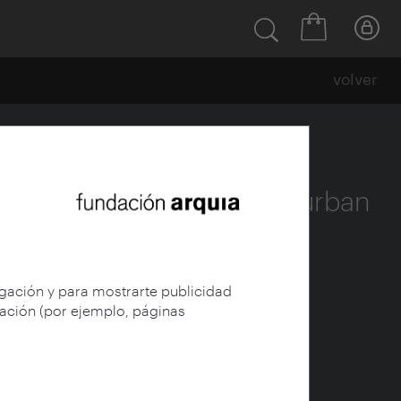
volver
4
 / From olympic games to urban
bets / alphabet cities]
egación y para mostrarte publicidad
gación (por ejemplo, páginas
Pina, Rocío,