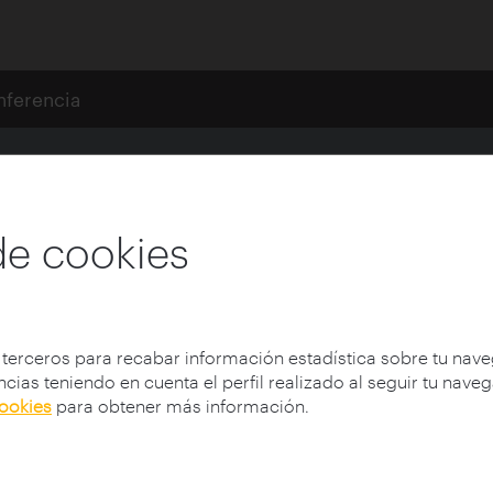
nferencia
Próxima Granada 201
: PKMN [Analogical smart cities
de cookies
ct / Paradise Lost / Social alpha
 terceros para recabar información estadística sobre tu nav
Institución:
Fundación Arquia
cias teniendo en cuenta el perfil realizado al seguir tu nave
Lugar:
Granada / ESPAÑA
cookies
para obtener más información.
Data:
23/10/2014
Tipoloxía:
Seminarios y Congresos
Participantes:
Rodríguez Cedillo, Carmelo, 
Espinosa, Enrique (1981-)