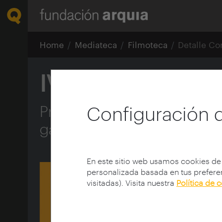
Home
Mediateca
Filmoteca
Detalle Co
IV Foro Arquia/
Presentación realizaciones
Configuración 
games / Monu / Bench proje
En este sitio web usamos cookies de
personalizada basada en tus preferen
visitadas). Visita nuestra
Política de 