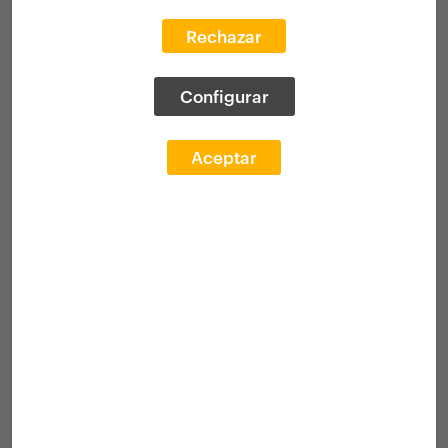
20 beques
per a la realització de
Rechazar
pràctiques professionals en estudis
europeus d'Arquitectura
Configurar
Guanyadors
Acte de lliurament
Aceptar