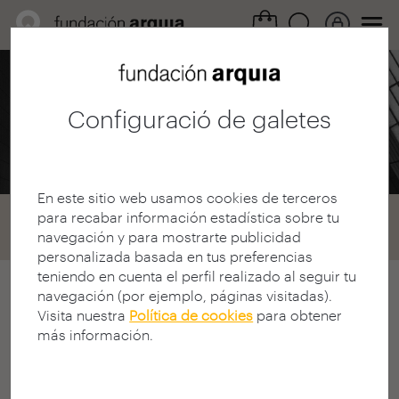
Àrea Professional /
Convocatòries
Configuració de galetes
Beques 2009
En este sitio web usamos cookies de terceros
para recabar información estadística sobre tu
Home
Convocatorias
Becas
navegación y para mostrarte publicidad
Convocatoria 2009
personalizada basada en tus preferencias
teniendo en cuenta el perfil realizado al seguir tu
navegación (por ejemplo, páginas visitadas).
arquia/beques convocatòria 2009
Visita nuestra
Política de cookies
para obtener
X CONVOCATÒRIA CONCURS
más información.
ARQUIA/BEQUES