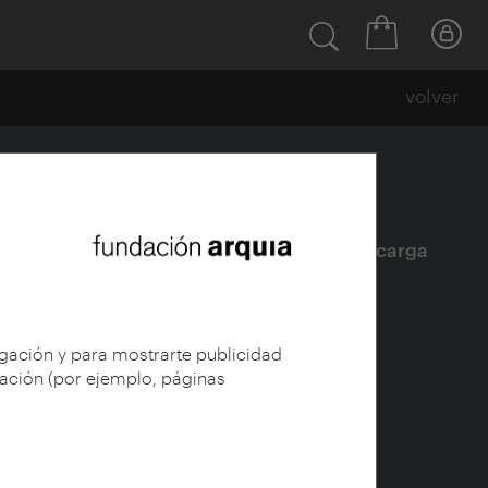
volver
Ficha
|
|
Descarga
egación y para mostrarte publicidad
gación (por ejemplo, páginas