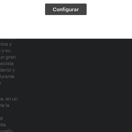
en,
Configurar
esentado
nica y
 y su
 un gran
ascista
erici y
durante
n
ca, en un
ta la
el
tta
rcello