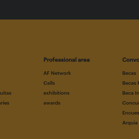
Professional area
Convo
AF Network
Becas
Calls
Becas 
uitas
exhibitions
Beca I
aries
awards
Concur
Encues
Arquia