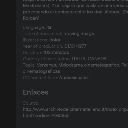
Mastroianni). Y un pájaro que vuela de una ventana
provocando el contacto entre los dos últimos. [Es
Roldán]
Language:
ita
Type of document:
moving image
Illustrations:
color
Year of production:
01/01/1977
Duration:
103 minutos
Country of production:
ITALIA; CANADÁ
Topic:
Ventanas; Melodrama cinematográfico; Pel
cinematográficas
CD content type:
Audiovisuales
Enlaces
Source:
http://www.archiviodelcinemaitaliano.it/index.php
html?codice=AG4354