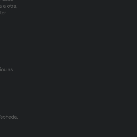
 a otra,
ter
ículas
/scheda.