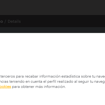
go
Details
icular
 terceros para recabar información estadística sobre tu nav
cias teniendo en cuenta el perfil realizado al seguir tu nave
cookies
para obtener más información.
n;
927-1996)