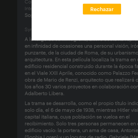
Composer:
Trovajoli, Armando (1917-2013)
Interpreter:
Mastroianni, Marcello (1924-1996); Lor
Rechazar
Sophia (1934-)
Synopsis:
A lo largo de su filmografía, Ettore Scola ha repr
en infinidad de ocasiones una personal visión, iró
punzante, de la ciudad de Roma, de su urbanismo
arquitectura. En esta película localiza la trama en
edificio residencial construido durante la época f
en el Viale XXII Aprile, conocido como Palazzo Fed
obra de Mario de Renzi, arquitecto que realizará 
los años 30 varios proyectos en colaboración co
Adalberto Libera.
La trama se desarrolla, como el propio título indi
solo día, el 6 de mayo de 1938, mientras Hitler visi
capital italiana, cuya población se vuelca en el
recibimiento. Solo tres personas permanecen en 
edificio vacío: la portera, un ama de casa, Antonie
(Sophia Loren) y un locutor de radio, Gabriele (Ma