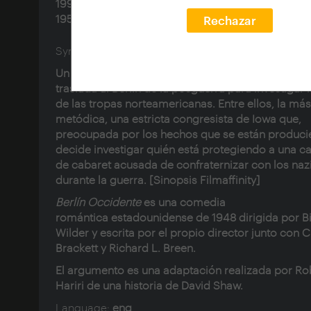
1992); Arthur, Jean (1900-1991); Mitchell, Millard (
1953)
Rechazar
Synopsis:
Un comité de congresistas de los Estados Unidos
traslada al Berlín de la posguerra para investigar 
de las tropas norteamericanas. Entre ellos, la más
metódica, una estricta congresista de Iowa que,
preocupada por los hechos que se están produci
decide investigar quién está protegiendo a una c
de cabaret acusada de confraternizar con los naz
durante la guerra. [Sinopsis Filmaffinity]
Berlín Occidente
es una comedia
romántica estadounidense de 1948 dirigida por Bi
Wilder y escrita por el propio director junto con 
Brackett y Richard L. Breen.
El argumento es una adaptación realizada por Ro
Hariri de una historia de David Shaw.
Language:
eng