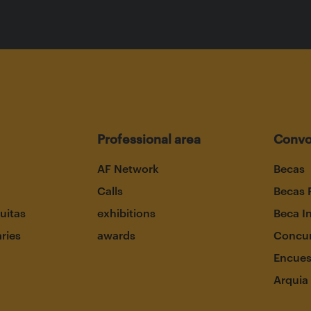
Professional area
Convo
AF Network
Becas
Calls
Becas 
uitas
exhibitions
Beca I
aries
awards
Concur
Encues
Arquia