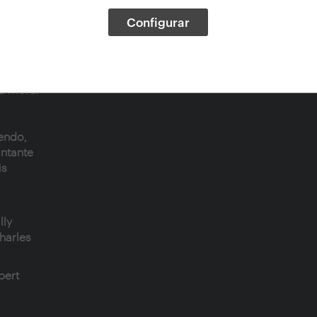
1900-
Configurar
 se
la moral
endo,
antante
is
lly
Charles
bert