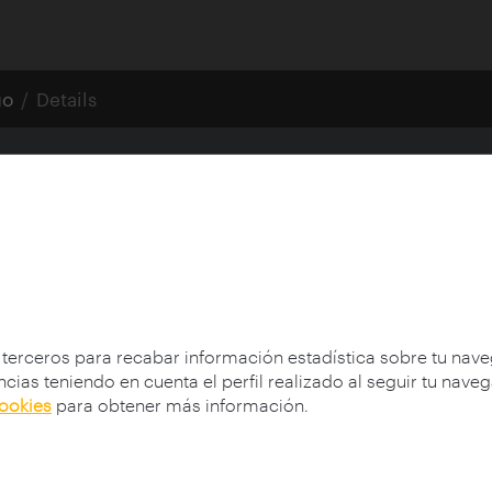
go
Details
e
 terceros para recabar información estadística sobre tu nav
cias teniendo en cuenta el perfil realizado al seguir tu nave
cookies
para obtener más información.
8)
hn (1911-