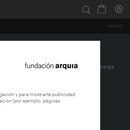
volver
Ficha
|
|
Descarga
egación y para mostrarte publicidad
gación (por ejemplo, páginas