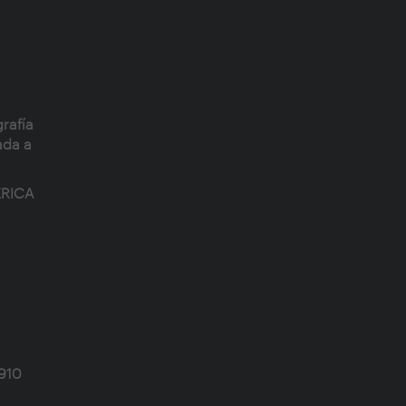
rafía
ada a
ÉRICA
4910