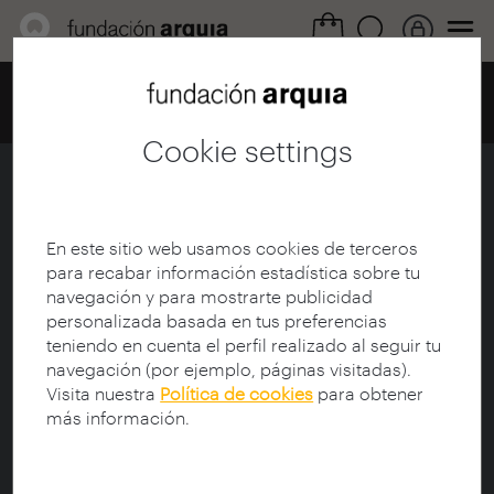
Home
Centro de documentación
Catálogo
Details
Cookie settings
THE NEW YORK FACTORY
Laboratorio de estrategias
arquitectónicas, 1960-actualidad
En este sitio web usamos cookies de terceros
para recabar información estadística sobre tu
navegación y para mostrarte publicidad
Ficha
|
|
Descarga
personalizada basada en tus preferencias
teniendo en cuenta el perfil realizado al seguir tu
navegación (por ejemplo, páginas visitadas).
Title:
THE NEW YORK FACTORY Laboratorio de
Visita nuestra
Política de cookies
para obtener
estrategias arquitectónicas, 1960-actualidad
más información.
Author:
ANGELA C. JUARRANZ SERRANO
Synopsis: