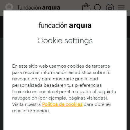
Home
Centro de documentación
Catálogo
Details
Cookie settings
"Aquí", de Richard McGuire
Ficha
|
|
Descarga
En este sitio web usamos cookies de terceros
para recabar información estadística sobre tu
navegación y para mostrarte publicidad
Title:
"Aquí", de Richard McGuire
personalizada basada en tus preferencias
PRODUCER:
Ruiz, Daniel
teniendo en cuenta el perfil realizado al seguir tu
Protagonist:
McGuire, Richard (1957-)
navegación (por ejemplo, páginas visitadas).
Documentary participants:
McGuire, Richard (1957-)
Visita nuestra
Política de cookies
para obtener
más información.
Synopsis:
Entrevista con el autor de cómics
Richard McGuire
sobre el proceso de creación de su aclamada