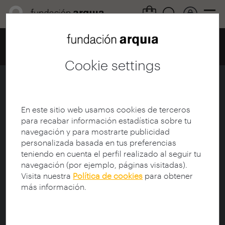
Home
Centro de documentación
Catálogo
Details
Cookie settings
La enseñanza de los viejos
maestros
En este sitio web usamos cookies de terceros
para recabar información estadística sobre tu
Ficha
|
|
Descarga
navegación y para mostrarte publicidad
personalizada basada en tus preferencias
teniendo en cuenta el perfil realizado al seguir tu
Magazine:
Blog Fundación Arquia
navegación (por ejemplo, páginas visitadas).
Title:
La enseñanza de los viejos maestros
Visita nuestra
Política de cookies
para obtener
Author:
Molina, Santiago de
más información.
Publication date:
17/07/2014
Language:
spa
Type of document:
text