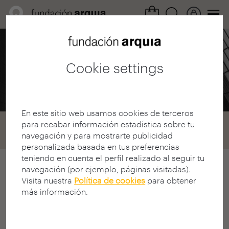
Professional Area /
Calls
Cookie settings
2001 Scholarships
En este sitio web usamos cookies de terceros
para recabar información estadística sobre tu
Home
Convocatorias
Becas
navegación y para mostrarte publicidad
Convocatoria 2001
personalizada basada en tus preferencias
teniendo en cuenta el perfil realizado al seguir tu
navegación (por ejemplo, páginas visitadas).
arquia/scholarships call 2001
Visita nuestra
Política de cookies
para obtener
II ARCHIA / SCHOLARSHIPS
más información.
CONTEST CALL