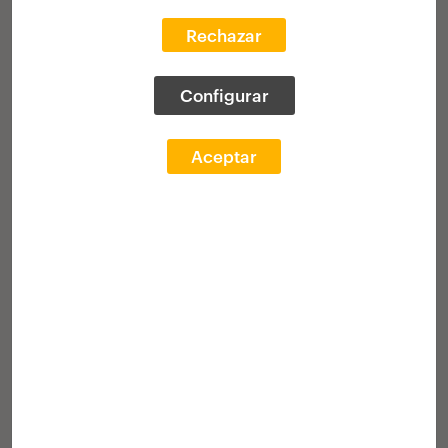
20 scholarships
to do professional
Rechazar
internships in European architecture
studios
Configurar
Winners
Awards ceremony
Aceptar