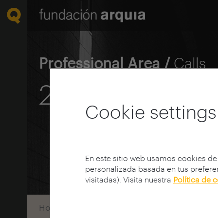
Professional Area /
Calls
2007 Scholars
Cookie settings
En este sitio web usamos cookies de
personalizada basada en tus preferen
visitadas). Visita nuestra
Política de 
Home
Convocatorias
Becas
Convocato