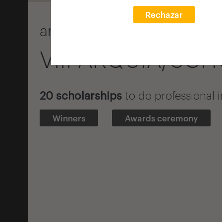
Rechazar
arquia/scholarships 2007 c
VIII ARQUIA/SC
20 scholarships
to do professional 
Winners
Awards ceremony