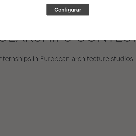
Configurar
all
HOLARSHIPS CONTES
internships in European architecture studios