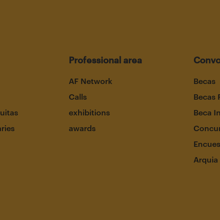
Professional area
Convo
AF Network
Becas
Calls
Becas 
uitas
exhibitions
Beca I
aries
awards
Concur
Encues
Arquia