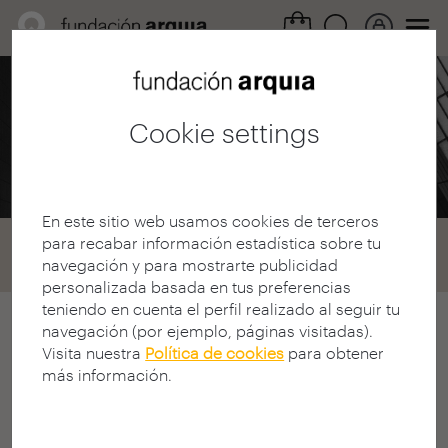
Professional Area /
Calls
Cookie settings
2008 Scholarships
En este sitio web usamos cookies de terceros
para recabar información estadística sobre tu
Home
Convocatorias
Becas
navegación y para mostrarte publicidad
Convocatoria 2008
personalizada basada en tus preferencias
teniendo en cuenta el perfil realizado al seguir tu
navegación (por ejemplo, páginas visitadas).
arquia/scholarships 2008 call
Visita nuestra
Política de cookies
para obtener
IX ARCHIA/SCHOLARSHIPS
más información.
CONTEST CALL