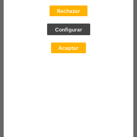
20 scholarships
to do professional
Rechazar
internships in European architecture
studios
Configurar
Winners
Awards ceremony
Aceptar