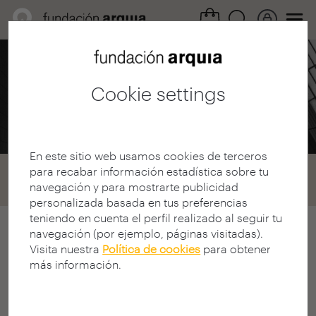
Professional Area /
Calls
Cookie settings
Scholarships 2009
En este sitio web usamos cookies de terceros
para recabar información estadística sobre tu
Home
Convocatorias
Becas
navegación y para mostrarte publicidad
Convocatoria 2009
personalizada basada en tus preferencias
teniendo en cuenta el perfil realizado al seguir tu
navegación (por ejemplo, páginas visitadas).
arquia/scholarships 2009 call
Visita nuestra
Política de cookies
para obtener
X ARQUIA/SCHOLARSHIPS
más información.
CONTEST