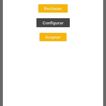
20 scholarships
to do professional
Rechazar
internships in European architecture
studios
Configurar
Winners
Awards ceremony
Aceptar