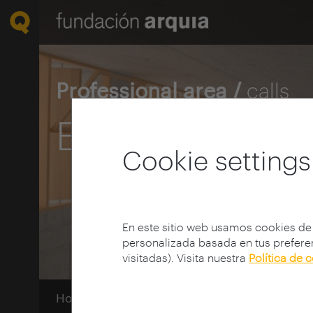
Professional area /
calls
Explore grants
Cookie settings
En este sitio web usamos cookies de
personalizada basada en tus preferen
visitadas). Visita nuestra
Política de 
Home
Convocatorias
Becas
Explore