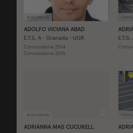
Autor becas
Concu
ADOLFO VICIANA ABAD
ADRI
E.T.S. A - Granada - UGR
E.T.S.
Convocatoria 2014
Convoc
Convocatoria 2015
Autor becas
Concu
ADRIANNA MAS CUCURELL
ADRI