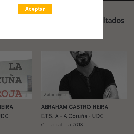
Aceptar
10.267 Resultados
Autor becas
EIRA
ABRAHAM CASTRO NEIRA
 UDC
E.T.S. A - A Coruña - UDC
Convocatoria 2013