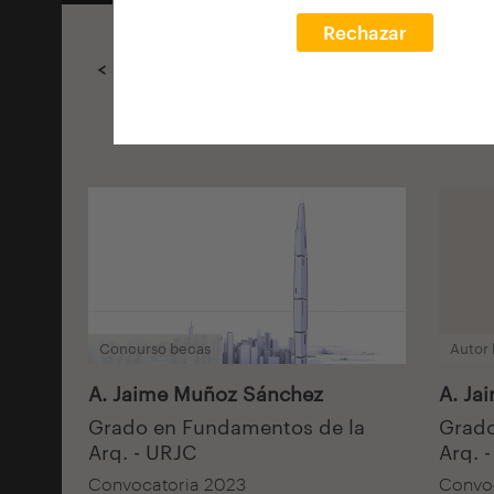
Rechazar
< Select filters
Concurso becas
Autor
A. Jaime Muñoz Sánchez
A. Ja
Grado en Fundamentos de la
Grado
Arq. - URJC
Arq. 
Convocatoria 2023
Convoc