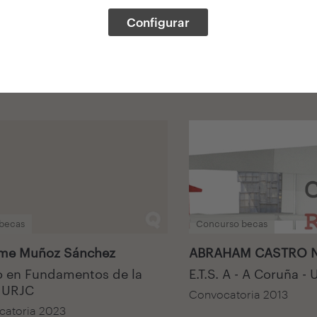
Configurar
 becas
Concurso becas
ime Muñoz Sánchez
ABRAHAM CASTRO N
 en Fundamentos de la
E.T.S. A - A Coruña -
- URJC
Convocatoria 2013
atoria 2023