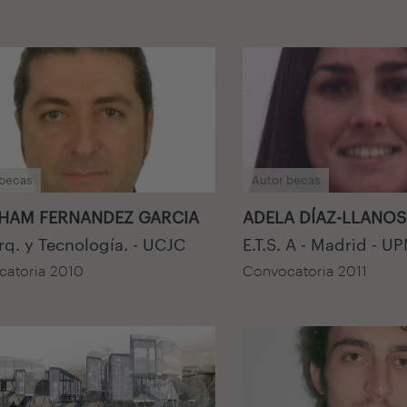
 becas
Autor becas
HAM FERNANDEZ GARCIA
ADELA DÍAZ-LLANO
Arq. y Tecnología. - UCJC
E.T.S. A - Madrid - U
atoria 2010
Convocatoria 2011