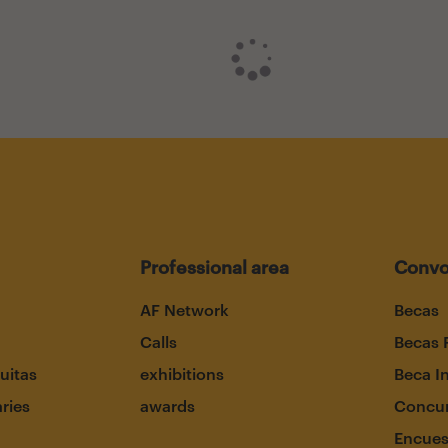
Professional area
Convo
AF Network
Becas
Calls
Becas 
uitas
exhibitions
Beca I
aries
awards
Concur
Encues