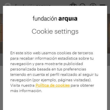
Arquia Foundation
Cookie settings
News on Grants
En este sitio web usamos cookies de terceros
para recabar información estadística sobre tu
Home
Convocatorias
Becas
news
navegación y para mostrarte publicidad
personalizada basada en tus preferencias
teniendo en cuenta el perfil realizado al seguir tu
navegación (por ejemplo, páginas visitadas).
Visita nuestra
Política de cookies
para obtener
más información.
< Select filters
0 Resultados