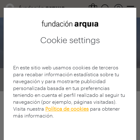
Arquia Foundation
Cookie settings
Research News
En este sitio web usamos cookies de terceros
para recabar información estadística sobre tu
Home
Convocatorias
Investigación
navegación y para mostrarte publicidad
news
personalizada basada en tus preferencias
teniendo en cuenta el perfil realizado al seguir tu
navegación (por ejemplo, páginas visitadas).
Visita nuestra
Política de cookies
para obtener
más información.
< Select filters
0 Resultados