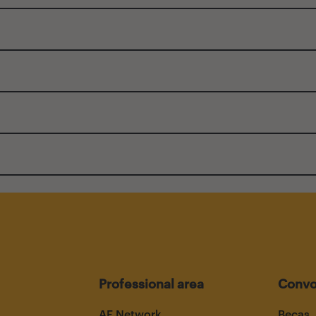
Professional area
Convo
AF Network
Becas