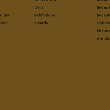
Calls
Becas 
uitas
exhibitions
Beca I
aries
awards
Concur
Encues
Arquia