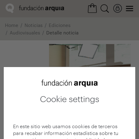
Home
Noticias
Ediciones
Audiovisuales
Detalle noticia
Cookie settings
arquia/memorias
En este sitio web usamos cookies de terceros
para recabar información estadística sobre tu