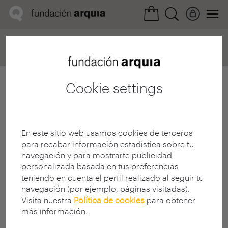
Home
Noticias
Mediateca
Filmoteca
Detalle noticia
Cookie settings
En este sitio web usamos cookies de terceros
para recabar información estadística sobre tu
navegación y para mostrarte publicidad
personalizada basada en tus preferencias
teniendo en cuenta el perfil realizado al seguir tu
navegación (por ejemplo, páginas visitadas).
Incorporamos a
Visita nuestra
Política de cookies
para obtener
nuestra Filmoteca
más información.