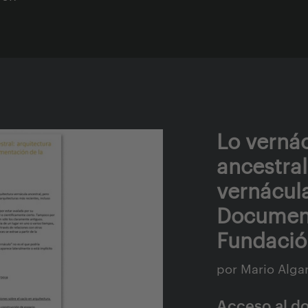
Lo vernác
ancestral
vernácula
Document
Fundació
por Mario Alga
Acceso al d