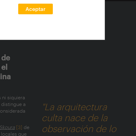
Aceptar
 de
 el
tina
ni siquiera
 distingue a
"La arquitectura
 considerada
culta nace de la
observación de lo
 Skoura
[3]
de
 locales que