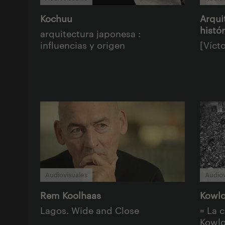
Kochuu
Arqui
histó
arquitectura japonesa :
influencias y origen
[Víct
Audiovisuales
Audiov
Rem Koolhaas
Kowlo
Lagos. Wide and Close
= La 
Kowl