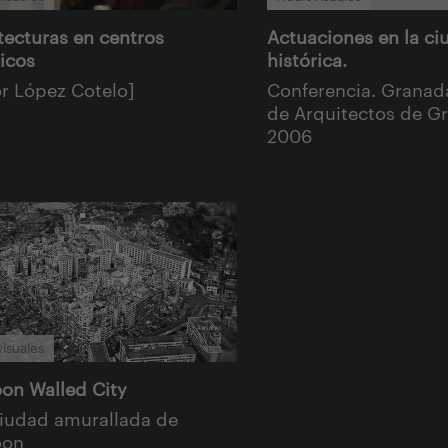
tecturas en centros
Actuaciones en la ci
ricos
histórica.
or López Cotelo]
Conferencia. Granad
de Arquitectos de G
2006
isuales
on Walled City
ciudad amurallada de
oon