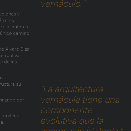
vernáculo."
iciones y
érmino.
e sus autores.
o único camino
de Alvaro Siza.
structiva
l de las
á su
ructura su
"La arquitectura
vernácula tiene una
enazado por
componente
repiten el
evolutiva que la
ía,
acerca a la biología."