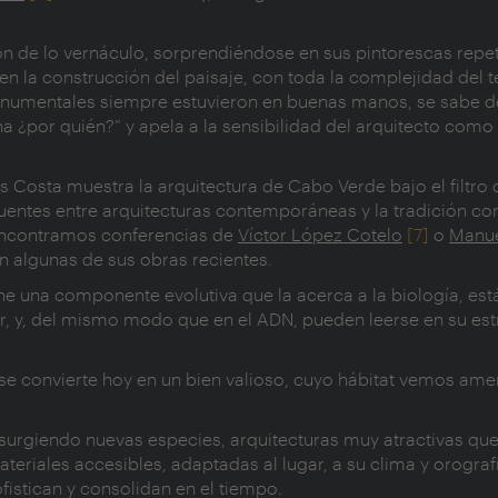
ón de lo vernáculo, sorprendiéndose en sus pintorescas repet
 la construcción del paisaje, con toda la complejidad del t
monumentales siempre estuvieron en buenas manos, se sabe d
 ¿por quién?” y apela a la sensibilidad del arquitecto com
 Costa muestra la arquitectura de Cabo Verde bajo el filtro 
entes entre arquitecturas contemporáneas y la tradición con
 encontramos conferencias de
Víctor López Cotelo
[7]
o
Manue
en algunas de sus obras recientes.
ne una componente evolutiva que la acerca a la biología, est
ror, y, del mismo modo que en el ADN, pueden leerse en su est
 se convierte hoy en un bien valioso, cuyo hábitat vemos am
 surgiendo nuevas especies, arquitecturas muy atractivas que 
teriales accesibles, adaptadas al lugar, a su clima y orograf
istican y consolidan en el tiempo.