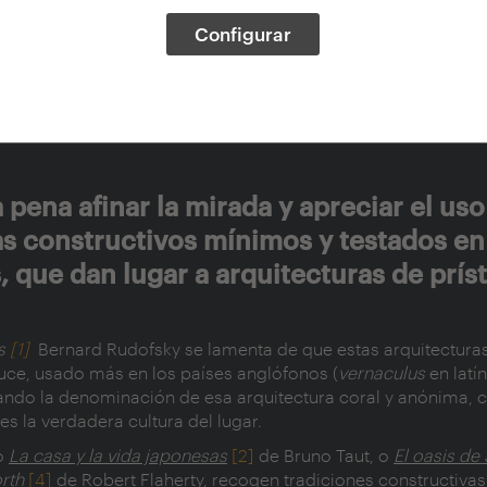
Configurar
nácula
pena afinar la mirada y apreciar el uso
s constructivos mínimos y testados en
, que dan lugar a arquitecturas de prís
ts
[1]
Bernard Rudofsky se lamenta de que estas arquitecturas 
duce, usado más en los países anglófonos (
vernaculus
en latín
izando la denominación de esa arquitectura coral y anónima,
es la verdadera cultura del lugar.
mo
La casa y la vida japonesas
[2]
de Bruno Taut, o
El oasis de
rth
[4]
de Robert Flaherty, recogen tradiciones constructivas