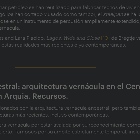
r petróleo se han reutilizado para fabricar techos de vivie
bago los han cortado y usado como tambor, el
steelpan
se ha 
ndose en un instrumento de percusión ampliamente extendido
ernácula.
s and Lara Plácido,
Lagos. Wide and Close
[10]
de Bregtje v
an estas realidades más recientes o ya contemporáneas.
_____________________
estral: arquitectura vernácula en el Ce
 Arquia. Recursos.
ionados con la arquitectura vernácula ancestral, pero tambié
ecturas más recientes, incluso contemporáneas.
idera vernácula por estar avalada por su reconocimiento com
 cierto. Tampoco por su ámbito estrictamente temporal, incl