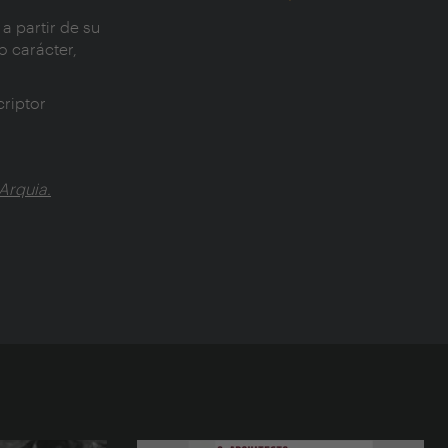
 a partir de su
o carácter,
criptor
Arquia.