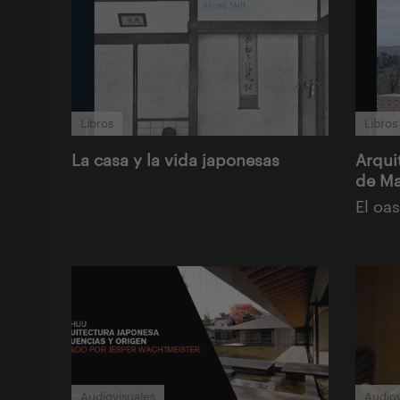
Libros
Libros
La casa y la vida japonesas
Arquit
de Ma
El oa
Audiovisuales
Audiov