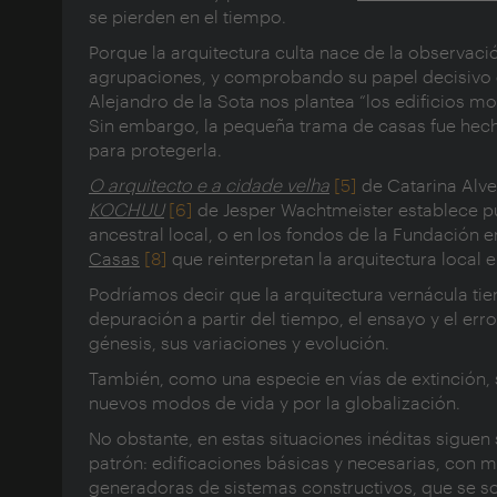
se pierden en el tiempo.
Porque la arquitectura culta nace de la observaci
agrupaciones, y comprobando su papel decisivo en
Alejandro de la Sota nos plantea “los edificios 
Sin embargo, la pequeña trama de casas fue hecha
para protegerla.
O arquitecto e a cidade velha
[5]
de Catarina Alves
KOCHUU
[6]
de Jesper Wachtmeister establece pu
ancestral local, o en los fondos de la Fundación
Casas
[8]
que reinterpretan la arquitectura local 
Podríamos decir que la arquitectura vernácula tie
depuración a partir del tiempo, el ensayo y el er
génesis, sus variaciones y evolución.
También, como una especie en vías de extinción,
nuevos modos de vida y por la globalización.
No obstante, en estas situaciones inéditas siguen
patrón: edificaciones básicas y necesarias, con ma
generadoras de sistemas constructivos, que se sof