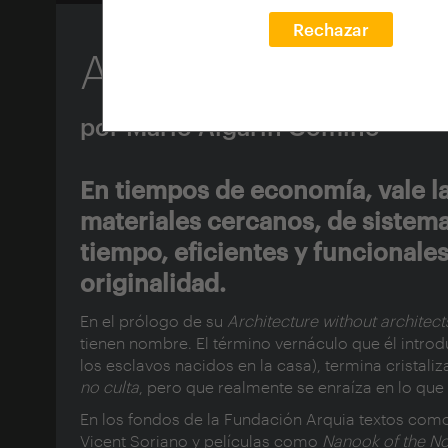
Rechazar
Arquitectura ver
por Mario Algarín Comino
En tiempos de economía, vale la 
materiales cercanos, de sistema
tiempo, eficientes y funcionales
originalidad.
En el prólogo de su
Architecture without architec
tienen nombre. El término vernáculo que él intro
los esclavos nacidos en la casa), termina cristal
no culta
, pero que realmente se enraíza en lo que 
En los fondos de la Fundación Arquia textos co
Vicent Soriano y películas como
Nanook of the No