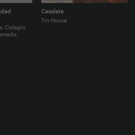
udad
Casalata
Tin House
a: Colegio
ranada,