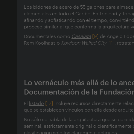
Los bidones de acero de 55 galones para almacena
elementales en todo el Caribe. En Trinidad y To
afinando y sofisticando con el tiempo, convirtié
proceso similar al que conforma la arquitectura v
Documentales como
Casalata
[9]
de Ângelo Lope
Rem Koolhaas o
Kowloon Walled City
[11]
, retrat
______________________
Lo vernáculo más allá de lo anc
Documentación de la Fundación
El
listado
[12]
incluye recursos directamente relac
que se establecen vínculos con ella desde arquit
No sólo se habla de la arquitectura que se cons
seminal, estrictamente original o científicamente
clasificación sólo los claramente antiguos.