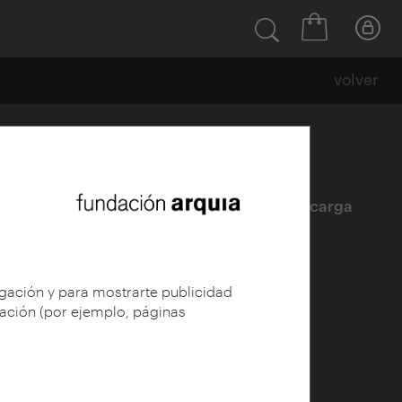
volver
Ficha
|
|
Descarga
egación y para mostrarte publicidad
gación (por ejemplo, páginas