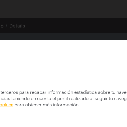
go
Details
tecture
 terceros para recabar información estadística sobre tu nav
cias teniendo en cuenta el perfil realizado al seguir tu nave
cookies
para obtener más información.