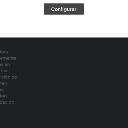
abla
Configurar
 sus
s
isuales y
es como
a
tura
iormente
as en
 las
nsión de
 en
to,
eton
ndación