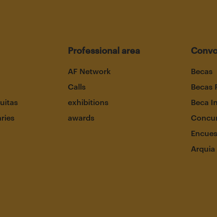
Professional area
Convo
AF Network
Becas
Calls
Becas 
uitas
exhibitions
Beca I
aries
awards
Concur
Encues
Arquia