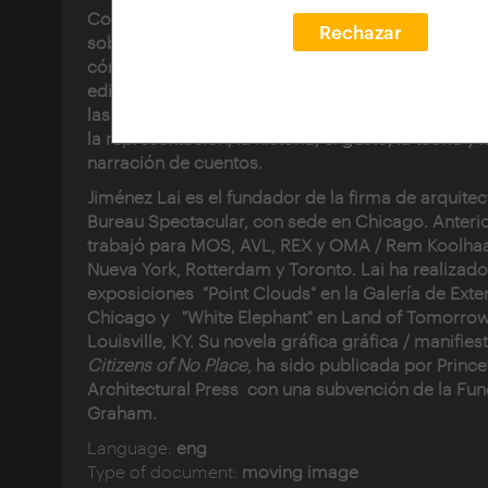
Conferencia del arquitecto Jiménez Lai , donde h
Rechazar
sobre los mundos alternativos representados por
cómics, instalaciones físicas, modelos y pequeño
edificios. Discute la naturaleza de sus narrativas v
las formas en que se nutren de temas y cuestion
la representación, la historia, el gusto, la teoría y l
narración de cuentos.
Jiménez Lai es el fundador de la firma de arquitec
Bureau Spectacular, con sede en Chicago. Anter
trabajó para MOS, AVL, REX y OMA / Rem Koolha
Nueva York, Rotterdam y Toronto. Lai ha realizado
exposiciones "Point Clouds" en la Galería de Exte
Chicago y "White Elephant" en Land of Tomorrow
Louisville, KY. Su novela gráfica gráfica / manifies
Citizens of No Place
, ha sido publicada por Princ
Architectural Press con una subvención de la Fu
Graham.
Language:
eng
Type of document:
moving image