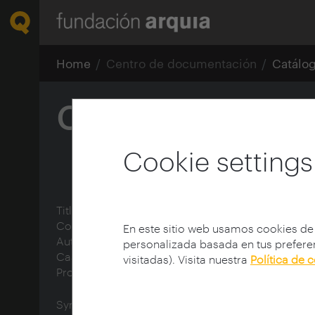
Home
Centro de documentación
Catálo
Cartoonish Archi
Cookie settings
Title:
Cartoonish Architecture
Collection:
Design Criticism Lecture Series
En este sitio web usamos cookies de
Author:
School of Visual Arts New York
personalizada basada en tus preferen
Cast member:
Lai, Jimenez (1979-)
visitadas). Visita nuestra
Política de 
Protagonist:
Lai, Jimenez (1979-)
Synopsis: