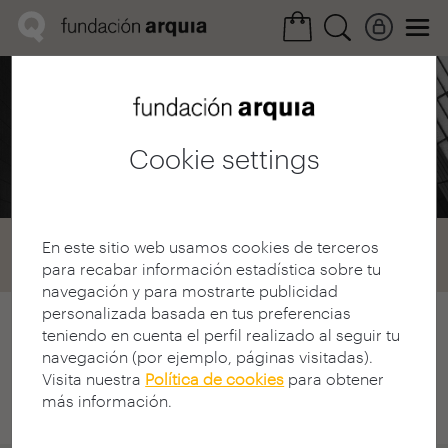
Professional Area /
Calls
2005 Scholarships
Cookie settings
Home
Convocatorias
Becas
En este sitio web usamos cookies de terceros
Convocatoria 2005
Ganadores
para recabar información estadística sobre tu
navegación y para mostrarte publicidad
personalizada basada en tus preferencias
2005 Call. Winners
teniendo en cuenta el perfil realizado al seguir tu
navegación (por ejemplo, páginas visitadas).
Visita nuestra
Política de cookies
para obtener
Results report
Minutes of the tender
más información.