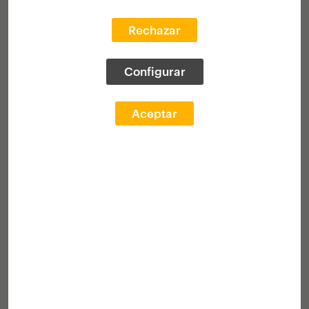
La Fundación Arquia, atendiendo al valor
Rechazar
formativo que suponen el conocimiento
práctico de la profesión y la movilidad
geográfica, convoca la
XXV edición
del
Configurar
concurso
arquia
/becas, por la que
concede
47 becas
dirigidas a
Aceptar
estudiantes en los últimos años de la
carrera y a jóvenes arquitectos recién
titulados, destinadas a la realización de
prácticas profesionales en estudios de
Arquitectura e instituciones culturales y
del sector.
Ganadores 2024