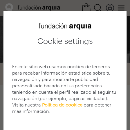
Área Profesional /
Convocatorias
Cookie settings
Becas 2024
En este sitio web usamos cookies de terceros
Home
Convocatorias
Becas
para recabar información estadística sobre tu
Convocatoria 2024
navegación y para mostrarte publicidad
personalizada basada en tus preferencias
teniendo en cuenta el perfil realizado al seguir tu
Edición 2024
navegación (por ejemplo, páginas visitadas).
Visita nuestra
Política de cookies
para obtener
XXV CONVOCATORIA
más información.
CONCURSO
arquia
/becas